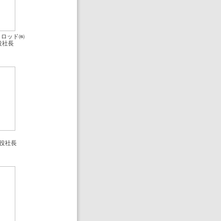
・ロッド㈱
役社長
役社長