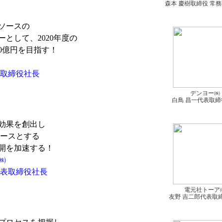
森本 慶樹取締役 常
ソースの
として、2020年度の
0億円を目指す！
取締役社長
デンヨー㈱
白鳥 昌一代表取締
効果を創出し
ースとする
開を加速する！
㈱
表取締役社長
電元社トーア
友野 吉二郎代表取