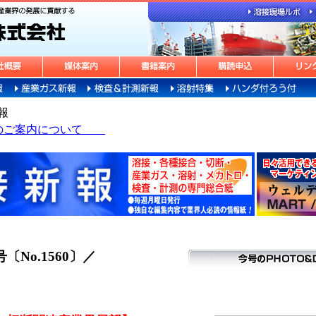
報
告のご案内について
号〔No.1560〕／