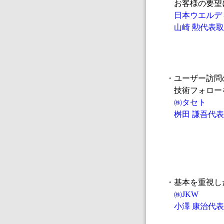
お客様の要望
日本ウエルデ
山崎 勲代表取
・ユーザー訪問
技術フォロー
㈱タセト
桝田 謙吾代表
・基本を重視し
㈱JKW
小澤 康治代表