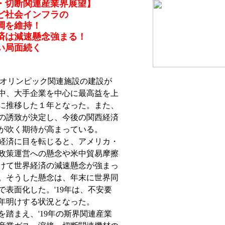
接・切断関連産業界展望】
ど社会インフラの
調を維持！
済は減速懸念強まる！
い局面続く
京オリンピック関連施設の建設が
中、大手企業を中心に最高益を上
に推移した１年となった。また、
博の誘致が決定し、今後の関西経済
が吹く期待が高まっている。
経済に目を転じると、アメリカ・
政策運営への懸念や米中貿易摩擦
けて世界経済の減速懸念が強まっ
。そうした懸念は、年末に世界同
で表面化した。'19年は、不安要
年明けする状況となった。
踏まえ、'19年の斯界関連産業