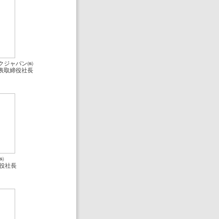
クジャパン㈱
表取締役社長
㈱
役社長