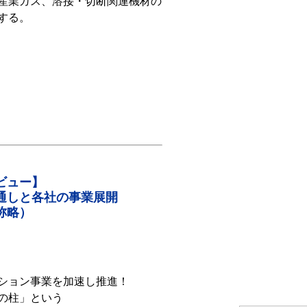
産業ガス、溶接・切断関連機材の
する。
ビュー】
見通しと各社の事業展開
称略）
ション事業を加速し推進！
の柱」という