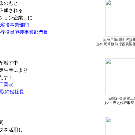
念のもと
信頼される
ション企業」に！
 溶接事業部門
行役員溶接事業部門長
㈱神戸製鋼所 溶接
山本 明常務執行役員溶
が増す中
定生産により
たす！
工業㈱
取締役社長
日鐵住金溶接工
妙中 隆之代表取締
間
タを活用し