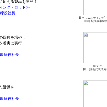
に応える製品を開発！
ィング・ロッド㈱
締役社長
日本ウエルディング
山崎 勲代表取締
の回数を増やし
を着実に実行！
取締役社長
㈱タセト
桝田 謙吾代表取締
た活動を
取締役社長