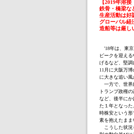
【2019年溶
鉄骨・橋梁な
生産活動は好
グローバル経
造船等は厳し
'18年は、東
ピークを迎える
げるなど、堅調
11月に大阪万
に大きな追い風
一方で、世界
トランプ政権の
など、後半にか
た１年となった
時株安という形
素を抱えたまま
こうした状況を