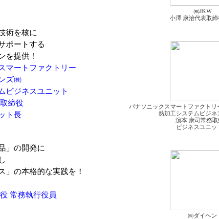
㈱JKW
小澤 康治代表取締
技術を核に
サポートする
ンを提供！
スマートファクトリー
ンズ㈱
ムビジネスユニット
取締役
パナソニックスマートファクトリ
熱加工システムビジネ
ット長
濵本 康司常務取
ビジネスユニッ
品」の開発に
し
ス」の本格的な実践を！
役 常務執行役員
㈱ダイヘン