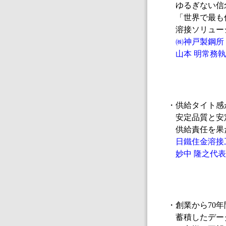
ゆるぎない信
「世界で最も
溶接ソリュー
㈱神戸製鋼所
山本 明常務執
・供給タイト感
安定品質と安
供給責任を果
日鐵住金溶接
妙中 隆之代表
・創業から70年
蓄積したデー