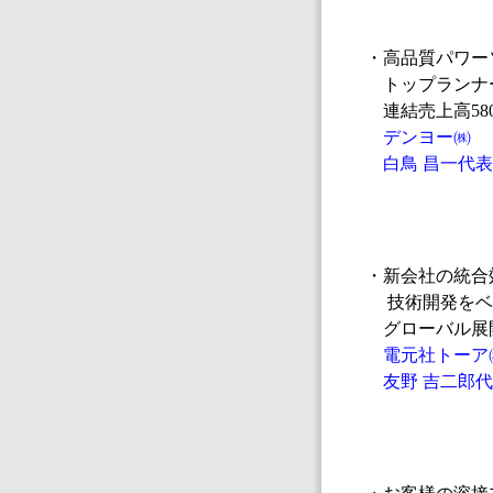
・高品質パワー
トップランナー
連結売上高58
デンヨー㈱
白鳥 昌一代表
・新会社の統合
技術開発をベ
グローバル展
電元社トーア
友野 吉二郎代