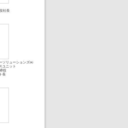
役社長
ーソリューションズ㈱
スユニット
締役
ト長