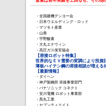
窒素は前年実績を上回るも、その他
・全国建機デンヨー会
・日本ウエルディング・ロッド
・マツモト産業
・山善
・宇野酸素
・大丸エナウィン
・高圧ガス保安協会
【溶接ロボット特集】
世界的なＥＶ需要の変調により投資
薄板ハイテン鋼の溶接相談が増える
【最新情報】
・ダイヘン
・神戸製鋼所 溶接事業部門
・パナソニック コネクト
・安川電機 ロボット事業部
・髙丸工業
・セブンティエイト