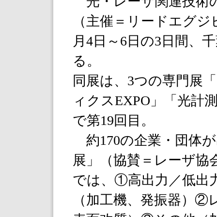
光・レーザ関連技術の
（主催＝リードエグジ
月4日～6日の3日間、
る。
同展は、3つの専門展
ィクスEXPO」「光計
で第19回目。
約170の企業・団体
展」（協賛＝レーザ協
では、①高出力／低出
（加工機、発振器）②