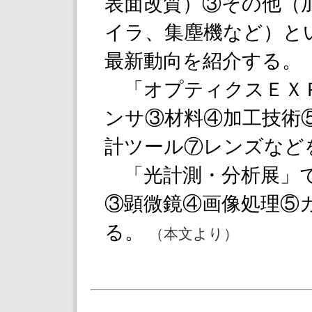
表面改質）③その他（
イラ、集塵機など）と
最新動向を紹介する。
「オプティクスＥＸＰ
ンサ③材料④加工技術
計ツール⑦レンズなど
「光計測・分析展」で
③顕微鏡④画像処理⑤
る。
（本文より）