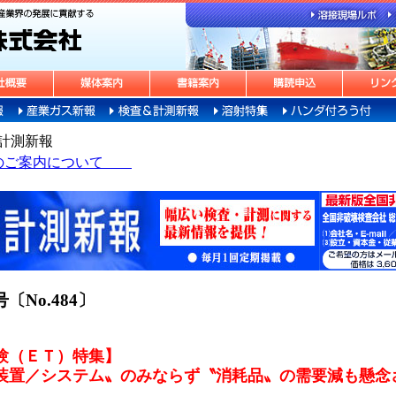
計測新報
告のご案内について
号〔No.484〕
験（ＥＴ）特集】
装置／システム〟のみならず〝消耗品〟の需要減も懸念